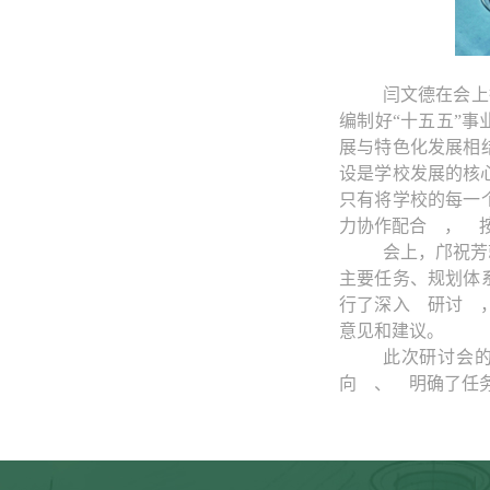
闫文德在会上
编制好“十五五”事
展与特色化发展相
设是学校发展的核
只有将学校的每一
力协作配合
，
会上，邝祝芳
主要任务、规划体
行了深入
研讨
意见和建议。
此次研讨会
向
、
明确了任